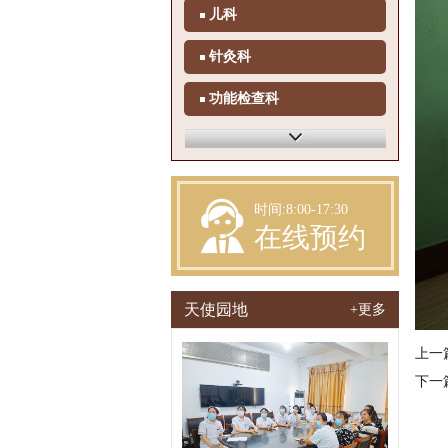
儿科
针灸科
功能检查科
体检科
检验科
时间:8:00-17:30
在线预约
天使园地
+更多
上一
下一