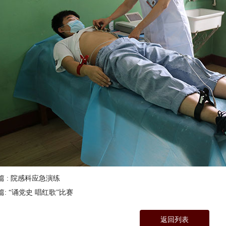
篇 : 院感科应急演练
篇: “诵党史 唱红歌”比赛
返回列表