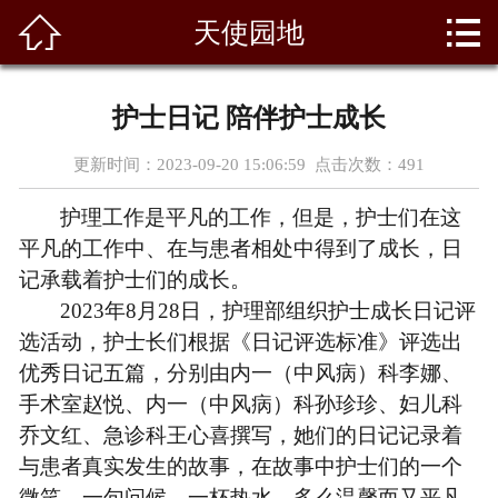



天使园地
首页
关于我们
护士日记 陪伴护士成长
科室风采
更新时间：2023-09-20 15:06:59 点击次数：
491
新闻资讯
护理工作是平凡的工作，但是，护士们在这
平凡的工作中、在与患者相处中得到了成长，日
专家团队
记承载着护士们的成长。
2023年8月28日，护理部组织护士成长日记评
天使园地
选活动，护士长们根据《日记评选标准》评选出
优秀日记五篇，分别由内一（
中风
病）科李娜、
医疗设备
手术室赵悦、内一（
中风
病）科孙珍珍、妇儿科
乔文红、急诊科王心喜撰写，她们的日记记录着
党群建设
与患者真实发生的故事，在故事中护士们的一个
荣誉资质
微笑，一句问候，一杯热水，多么温馨而又平凡