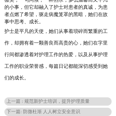
的小事
，
但它却融入了护士对患者的
真诚
，为患
在线预约
者点燃了
希望
，驱走病魔笼罩的黑暗，她们在故
事中思考
、
成长。
联系我们
护士是平凡的天使，她们从事着琐碎而繁重的工
作，却拥有着一颗善良而高贵的心
，
她们
在字里
行间都渗透着对护理工作的热爱，以及从事护理
工作的职业荣誉感，每篇日记都能深切感受到她
们的成长。
上一篇 : 规范新护士培训，提升护理质量
下一篇: 防微杜渐 人人树立安全意识