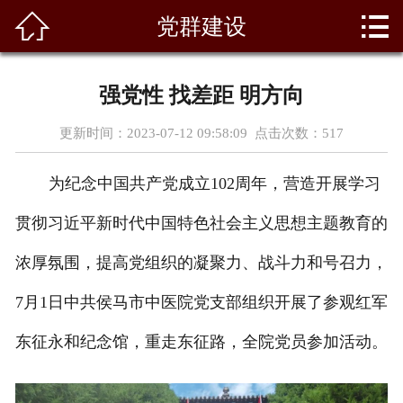



党群建设
首页
关于我们
强党性 找差距 明方向
科室风采
更新时间：2023-07-12 09:58:09 点击次数：
517
新闻资讯
为纪念中国共产党成立102周年，营造开展学习
专家团队
贯彻习近平新时代中国特色社会主义思想主题教育的
天使园地
浓厚氛围
，
提高党组织的凝聚力、战斗力和号召力，
7月1日中共侯马市中医院党支部组织开展了参观红军
医疗设备
东征永和纪念馆，重走东征路，全院党员参加活动。
党群建设
荣誉资质