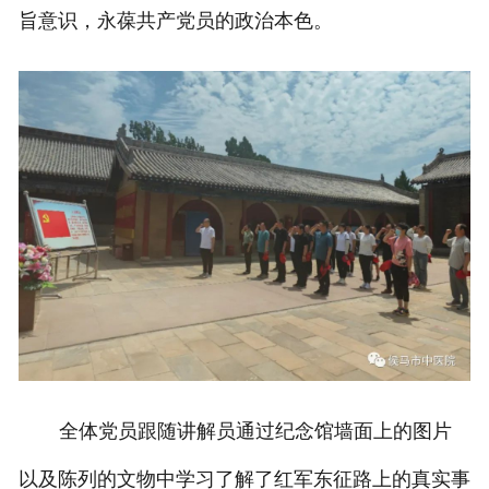
旨意识，永葆共产党员的政治本色。
全体党员跟随讲解员通过纪念馆墙面上的图片
以及陈列的文物中学习了解了红军东征路上的真实事