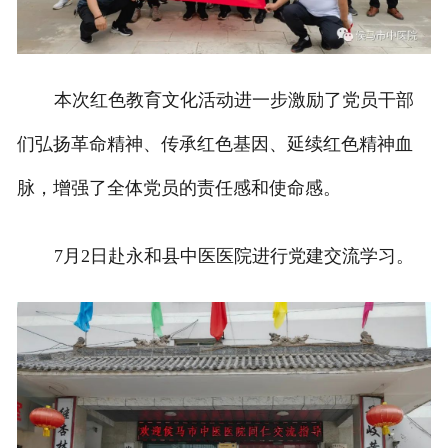
本次红色教育文化活动进一步激励了党员干部
们弘扬革命精神、传承红色基因、延续红色精神血
脉，增强了全体党员的责任感和使命感。
7月2日赴永和县中医医院进行党建交流学习。