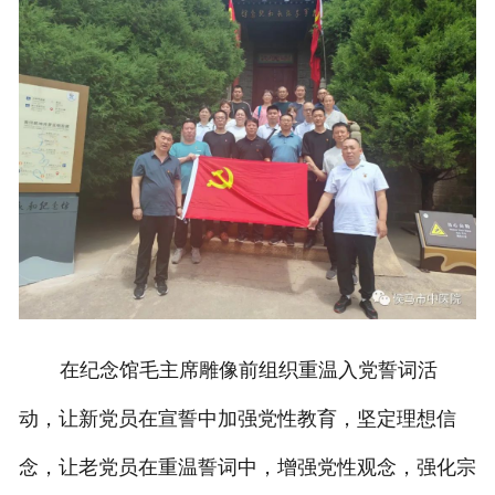
在线预约
联系我们
在纪念馆毛主席雕像前组织重温入党誓词活
动，让新党员在宣誓中加强党性教育，坚定理想信
念，让老党员在重温誓词中，增强党性观念，强化宗